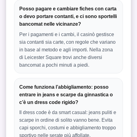
Posso pagare e cambiare fiches con carta
o devo portare contanti, e ci sono sportelli
bancomat nelle vicinanze?
Per i pagamenti e i cambi, il casinò gestisce
sia contanti sia carte, con regole che variano
in base al metodo e agli importi. Nella zona
di Leicester Square trovi anche diversi
bancomat a pochi minuti a piedi.
Come funziona l’abbigliamento: posso
entrare in jeans e scarpe da ginnastica o
c’è un dress code rigido?
Il dress code è da smart casual: jeans puliti e
scarpe in ordine di solito vanno bene. Evita
capi sporchi, costumi e abbigliamento troppo
sportivo nelle serate più affollate.