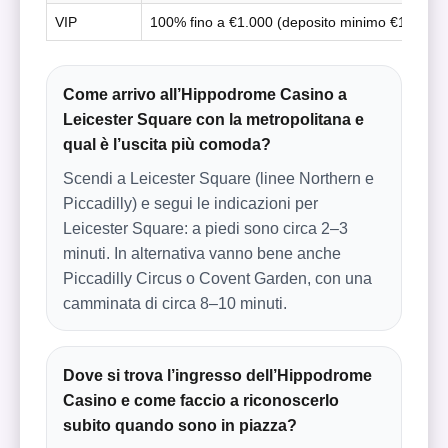
VIP
100% fino a €1.000 (deposito minimo €100)
Come arrivo all’Hippodrome Casino a
Leicester Square con la metropolitana e
qual è l’uscita più comoda?
Scendi a Leicester Square (linee Northern e
Piccadilly) e segui le indicazioni per
Leicester Square: a piedi sono circa 2–3
minuti. In alternativa vanno bene anche
Piccadilly Circus o Covent Garden, con una
camminata di circa 8–10 minuti.
Dove si trova l’ingresso dell’Hippodrome
Casino e come faccio a riconoscerlo
subito quando sono in piazza?