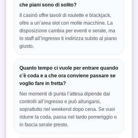
che piani sono di solito?
Il casinò offre tavoli di roulette e blackjack,
oltre a un’area slot con molte macchine. La
disposizione cambia per eventi e serate, ma
lo staff all’ingresso ti indirizza subito al piano
giusto.
Quanto tempo ci vuole per entrare quando
c’è coda e a che ora conviene passare se
voglio fare in fretta?
Nei momenti di punta l’attesa dipende dai
controlli all’ingresso e può allungarsi,
soprattutto nel weekend dopo cena. Se vuoi
ridurre la coda, passa nel tardo pomeriggio o
in fascia serale presto.