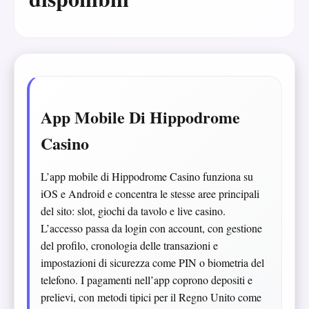
App Mobile Di Hippodrome
Casino
L’app mobile di Hippodrome Casino funziona su
iOS e Android e concentra le stesse aree principali
del sito: slot, giochi da tavolo e live casino.
L’accesso passa da login con account, con gestione
del profilo, cronologia delle transazioni e
impostazioni di sicurezza come PIN o biometria del
telefono. I pagamenti nell’app coprono depositi e
prelievi, con metodi tipici per il Regno Unito come