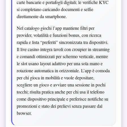
carte bancarie e portafogli digitali; le verifiche KYC
si completano caricando documenti e selfie
direttamente da smartphone.
Nel catalogo giochi l’app mantiene filtri per
provider, volatilità e funzioni bonus, con ricerca
rapida e lista “preferiti” sincronizzata tra dispositivi.
Il live casino integra tavoli con croupier in streaming
e comandi ottimizzati per schermo verticale, mentre
le slot usano layout adattivo per una sola mano e
rotazione automatica in orizzontale. L’app è comoda
per chi gioca in mobilità e vuole depositare,
scegliere un gioco e avviare una sessione in pochi
tocchi; risulta pratica anche per chi usa il telefono
come dispositivo principale e preferisce notifiche su
promozioni e stato dei prelievi senza passare dal
browser.