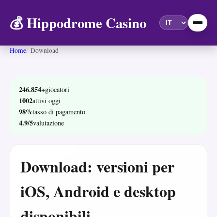
💰 Hippodrome Casino
Home
Download
246.854+
giocatori
1002
attivi oggi
98%
tasso di pagamento
4.9/5
valutazione
Download: versioni per
iOS, Android e desktop
disponibili