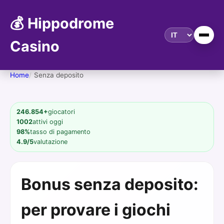
💰 Hippodrome
Casino
Home
Senza deposito
246.854+
giocatori
1002
attivi oggi
98%
tasso di pagamento
4.9/5
valutazione
Bonus senza deposito:
per provare i giochi