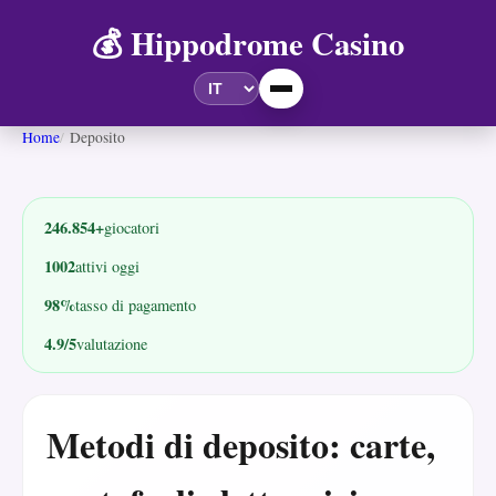
💰 Hippodrome Casino
Home
Deposito
246.854+
giocatori
1002
attivi oggi
98%
tasso di pagamento
4.9/5
valutazione
Metodi di deposito: carte,