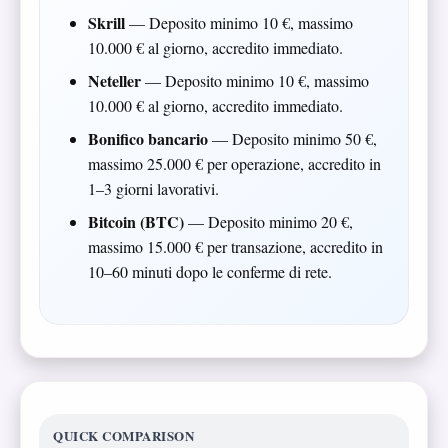
Skrill
— Deposito minimo 10 €, massimo
10.000 € al giorno, accredito immediato.
Neteller
— Deposito minimo 10 €, massimo
10.000 € al giorno, accredito immediato.
Bonifico bancario
— Deposito minimo 50 €,
massimo 25.000 € per operazione, accredito in
1–3 giorni lavorativi.
Bitcoin (BTC)
— Deposito minimo 20 €,
massimo 15.000 € per transazione, accredito in
10–60 minuti dopo le conferme di rete.
QUICK COMPARISON