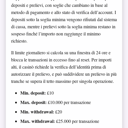
depositi e prelievi, con soglie che cambiano in base al
metodo di pagamento e allo stato di verifica dell’account. I
depositi sotto la soglia minima vengono rifiutati dal sistema
di cassa, mentre i prelievi sotto la soglia minima restano in
sospeso finché l’importo non raggiunge il minimo
richiesto.
Il limite giornaliero si calcola su una finestra di 24 ore e
blocca le transazioni in eccesso fino al reset. Per importi
alti, il casinò richiede la verifica dell’identità prima di
autorizzare il prelievo, e può suddividere un prelievo in più
tranche se supera il tetto massimo per singola operazione.
Min. deposit:
£10
Max. deposit:
£10.000 per transazione
Min. withdrawal:
£20
Max. withdrawal:
£25.000 per transazione