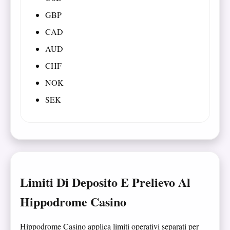
GBP
CAD
AUD
CHF
NOK
SEK
Limiti Di Deposito E Prelievo Al
Hippodrome Casino
Hippodrome Casino applica limiti operativi separati per