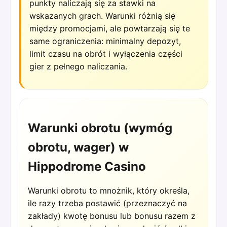
punkty naliczają się za stawki na
wskazanych grach. Warunki różnią się
między promocjami, ale powtarzają się te
same ograniczenia: minimalny depozyt,
limit czasu na obrót i wyłączenia części
gier z pełnego naliczania.
Warunki obrotu (wymóg
obrotu, wager) w
Hippodrome Casino
Warunki obrotu to mnożnik, który określa,
ile razy trzeba postawić (przeznaczyć na
zakłady) kwotę bonusu lub bonusu razem z