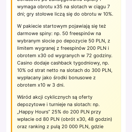
wymaga obrotu x35 na slotach w ciągu 7
dni; gry stołowe liczą się do obrotu w 10%.
W pakiecie startowym pojawiają się też
darmowe spiny: np. 50 freespinów na
wybranym slocie po depozycie 50 PLN, z
limitem wygranej z freespinów 200 PLN i
obrotem x30 od wygranych w 72 godziny.
Casino dodaje cashback tygodniowy, np.
10% od strat netto na slotach do 300 PLN,
wypłacany jako środki bonusowe z
obrotem x10 w 3 dni.
Wśród akcji cyklicznych są oferty
depozytowe i turnieje na slotach: np.
„Happy Hours” 25% do 200 PLN przy
wpłacie od 80 PLN (obrót x30, 48 godzin)
oraz ranking z pulą 20 000 PLN, gdzie