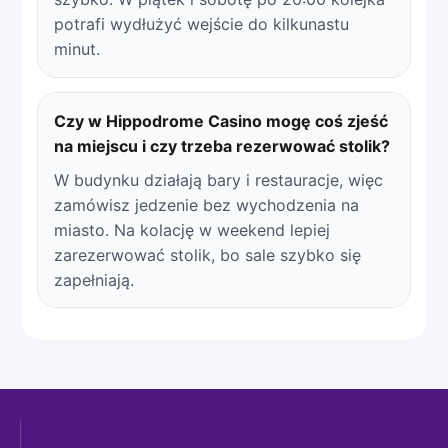
potrafi wydłużyć wejście do kilkunastu
minut.
Czy w Hippodrome Casino mogę coś zjeść
na miejscu i czy trzeba rezerwować stolik?
W budynku działają bary i restauracje, więc
zamówisz jedzenie bez wychodzenia na
miasto. Na kolację w weekend lepiej
zarezerwować stolik, bo sale szybko się
zapełniają.