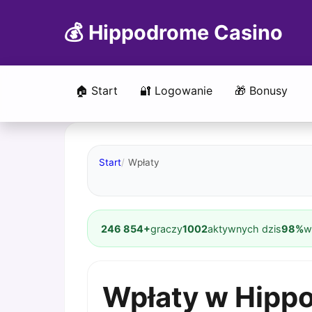
💰 Hippodrome Casino
🏠 Start
🔐 Logowanie
🎁 Bonusy
Start
Wpłaty
246 854+
graczy
1002
aktywnych dzis
98%
w
Wpłaty w Hippod