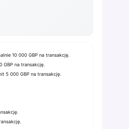
lnie 10 000 GBP na transakcję.
0 GBP na transakcję.
it 5 000 GBP na transakcję.
nsakcję.
ransakcję.