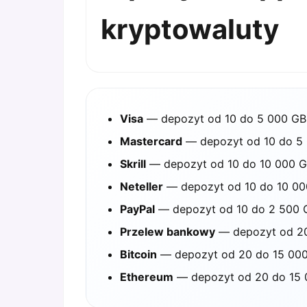
kryptowaluty
Visa
— depozyt od 10 do 5 000 GBP
Mastercard
— depozyt od 10 do 5 
Skrill
— depozyt od 10 do 10 000 G
Neteller
— depozyt od 10 do 10 00
PayPal
— depozyt od 10 do 2 500 G
Przelew bankowy
— depozyt od 20 
Bitcoin
— depozyt od 20 do 15 000 
Ethereum
— depozyt od 20 do 15 0