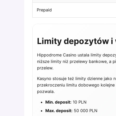
Prepaid
Limity depozytów i
Hippodrome Casino ustala limity depoz
niższe limity niż przelewy bankowe, a p
przelew.
Kasyno stosuje też limity dzienne jako
przekroczeniu limitu dobowego kolejne 
pozwala.
Min. deposit:
10 PLN
Max. deposit:
50 000 PLN