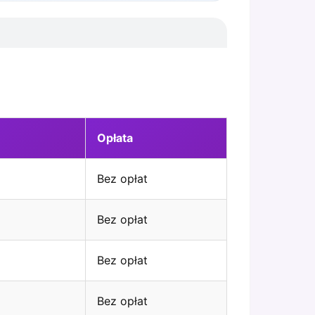
Opłata
Bez opłat
Bez opłat
Bez opłat
Bez opłat