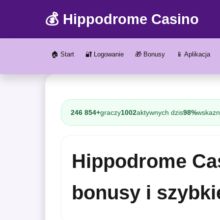
💰 Hippodrome Casino
🏠 Start
🔐 Logowanie
🎁 Bonusy
📱 Aplikacja
246 854+
graczy
1002
aktywnych dzis
98%
wskazn
Hippodrome Casi
bonusy i szybki