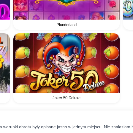
Plunderland
Joker 50 Deluxe
, a warunki obrotu były opisane jasno w jednym miejscu. Nie znalazłam