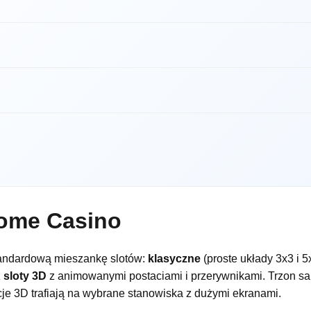
ome Casino
andardową mieszankę slotów:
klasyczne
(proste układy 3x3 i 5x
z
sloty 3D
z animowanymi postaciami i przerywnikami. Trzon sal
je 3D trafiają na wybrane stanowiska z dużymi ekranami.