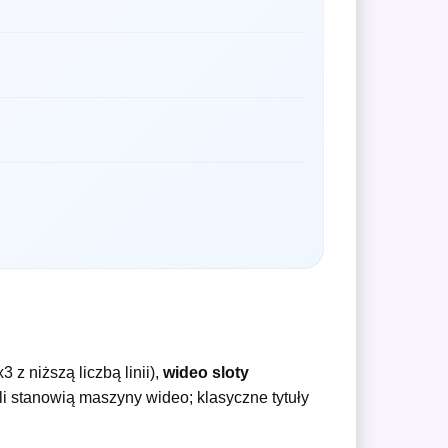
3 z niższą liczbą linii),
wideo sloty
i stanowią maszyny wideo; klasyczne tytuły