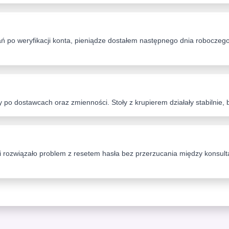
ń po weryfikacji konta, pieniądze dostałem następnego dnia roboczego
aty po dostawcach oraz zmienności. Stoły z krupierem działały stabilnie
 i rozwiązało problem z resetem hasła bez przerzucania między konsult