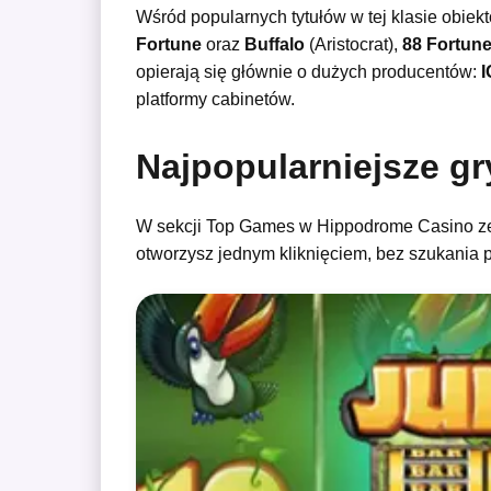
Wśród popularnych tytułów w tej klasie obiek
Fortune
oraz
Buffalo
(Aristocrat),
88 Fortun
opierają się głównie o dużych producentów:
I
platformy cabinetów.
Najpopularniejsze gr
W sekcji Top Games w Hippodrome Casino zebr
otworzysz jednym kliknięciem, bez szukania po