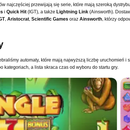
tów najczęściej przewijają się serie, które mają szeroką dystry
es
i
Quick Hit
(IGT), a także
Lightning Link
(Ainsworth). Dostawy
GT
,
Aristocrat
,
Scientific Games
oraz
Ainsworth
, którzy odp
y
aliśmy automaty, które mają najwyższą liczbę uruchomień i sta
 kategoriach, a lista skraca czas od wyboru do startu gry.