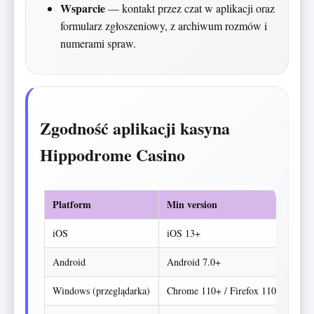
Wsparcie
— kontakt przez czat w aplikacji oraz
formularz zgłoszeniowy, z archiwum rozmów i
numerami spraw.
Zgodność aplikacji kasyna
Hippodrome Casino
Platform
Min version
iOS
iOS 13+
Android
Android 7.0+
Windows (przeglądarka)
Chrome 110+ / Firefox 110+ / Edge