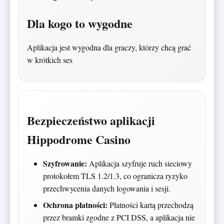
Dla kogo to wygodne
Aplikacja jest wygodna dla graczy, którzy chcą grać
w krótkich ses
Bezpieczeństwo aplikacji
Hippodrome Casino
Szyfrowanie:
Aplikacja szyfruje ruch sieciowy
protokołem TLS 1.2/1.3, co ogranicza ryzyko
przechwycenia danych logowania i sesji.
Ochrona płatności:
Płatności kartą przechodzą
przez bramki zgodne z PCI DSS, a aplikacja nie