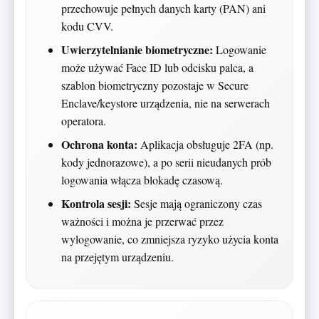
przechowuje pełnych danych karty (PAN) ani
kodu CVV.
Uwierzytelnianie biometryczne:
Logowanie
może używać Face ID lub odcisku palca, a
szablon biometryczny pozostaje w Secure
Enclave/keystore urządzenia, nie na serwerach
operatora.
Ochrona konta:
Aplikacja obsługuje 2FA (np.
kody jednorazowe), a po serii nieudanych prób
logowania włącza blokadę czasową.
Kontrola sesji:
Sesje mają ograniczony czas
ważności i można je przerwać przez
wylogowanie, co zmniejsza ryzyko użycia konta
na przejętym urządzeniu.