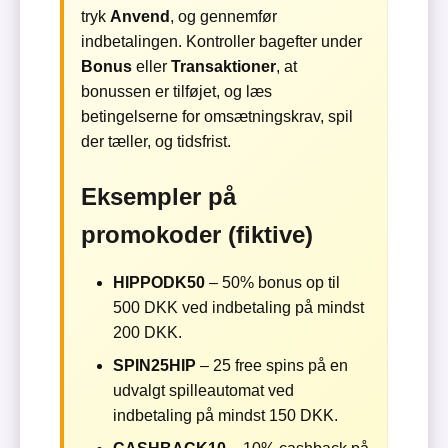
tryk
Anvend
, og gennemfør
indbetalingen. Kontroller bagefter under
Bonus
eller
Transaktioner
, at
bonussen er tilføjet, og læs
betingelserne for omsætningskrav, spil
der tæller, og tidsfrist.
Eksempler på
promokoder (fiktive)
HIPPODK50
– 50% bonus op til
500 DKK ved indbetaling på mindst
200 DKK.
SPIN25HIP
– 25 free spins på en
udvalgt spilleautomat ved
indbetaling på mindst 150 DKK.