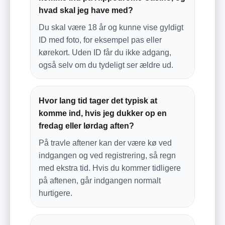
hvad skal jeg have med?
Du skal være 18 år og kunne vise gyldigt
ID med foto, for eksempel pas eller
kørekort. Uden ID får du ikke adgang,
også selv om du tydeligt ser ældre ud.
Hvor lang tid tager det typisk at
komme ind, hvis jeg dukker op en
fredag eller lørdag aften?
På travle aftener kan der være kø ved
indgangen og ved registrering, så regn
med ekstra tid. Hvis du kommer tidligere
på aftenen, går indgangen normalt
hurtigere.