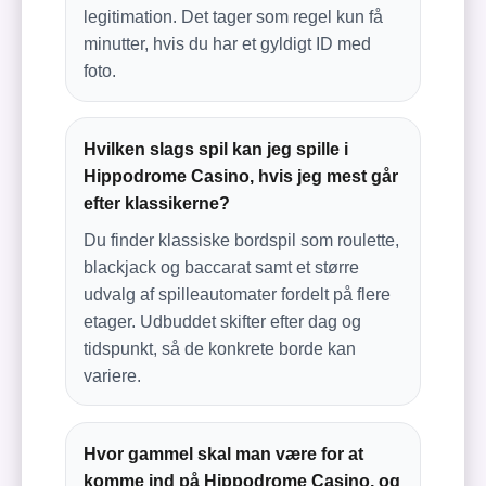
legitimation. Det tager som regel kun få
minutter, hvis du har et gyldigt ID med
foto.
Hvilken slags spil kan jeg spille i
Hippodrome Casino, hvis jeg mest går
efter klassikerne?
Du finder klassiske bordspil som roulette,
blackjack og baccarat samt et større
udvalg af spilleautomater fordelt på flere
etager. Udbuddet skifter efter dag og
tidspunkt, så de konkrete borde kan
variere.
Hvor gammel skal man være for at
komme ind på Hippodrome Casino, og