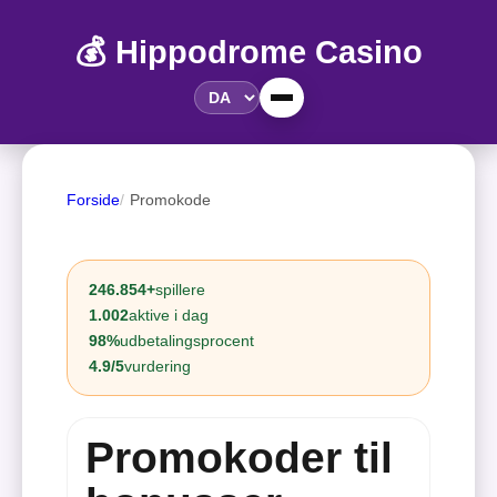
💰 Hippodrome Casino
Forside
Promokode
246.854+
spillere
1.002
aktive i dag
98%
udbetalingsprocent
4.9/5
vurdering
Promokoder til