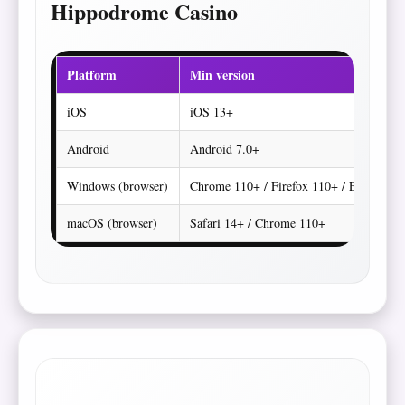
Hippodrome Casino
Platform
Min version
iOS
iOS 13+
Android
Android 7.0+
Windows (browser)
Chrome 110+ / Firefox 110+ / Edge 110
macOS (browser)
Safari 14+ / Chrome 110+