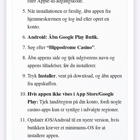
eller Apple-id-adgangskode.
Når installationen er færdig, åbn appen fra
hjemmeskærmen og log ind eller opret en
konto.
Android: Åbn Google Play Butik.
“Hippodrome Casino”
Søg efter
.
Åbn appens side og tjek udgiverens navn og
appens tilladelser, før du installerer.
Installer
Tryk
, vent på download, og åbn appen
fra appskuffen.
Hvis appen ikke vises i App Store/Google
Play:
Tjek land/region på din konto, fordi nogle
casino-apps kun er synlige i udvalgte regioner.
Opdatér iOS/Android til en nyere version, hvis
butikken kræver et minimums-OS for at
installere appen.