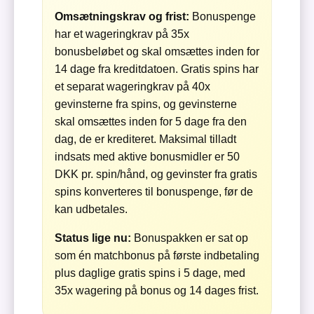
Omsætningskrav og frist:
Bonuspenge
har et wageringkrav på 35x
bonusbeløbet og skal omsættes inden for
14 dage fra kreditdatoen. Gratis spins har
et separat wageringkrav på 40x
gevinsterne fra spins, og gevinsterne
skal omsættes inden for 5 dage fra den
dag, de er krediteret. Maksimal tilladt
indsats med aktive bonusmidler er 50
DKK pr. spin/hånd, og gevinster fra gratis
spins konverteres til bonuspenge, før de
kan udbetales.
Status lige nu:
Bonuspakken er sat op
som én matchbonus på første indbetaling
plus daglige gratis spins i 5 dage, med
35x wagering på bonus og 14 dages frist.