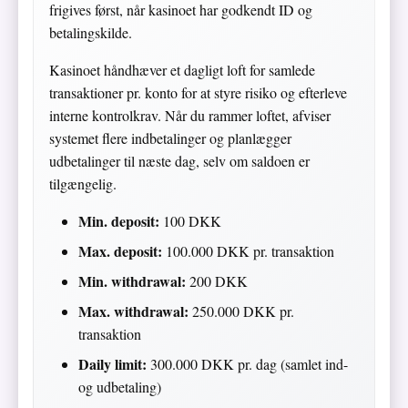
frigives først, når kasinoet har godkendt ID og
betalingskilde.
Kasinoet håndhæver et dagligt loft for samlede
transaktioner pr. konto for at styre risiko og efterleve
interne kontrolkrav. Når du rammer loftet, afviser
systemet flere indbetalinger og planlægger
udbetalinger til næste dag, selv om saldoen er
tilgængelig.
Min. deposit:
100 DKK
Max. deposit:
100.000 DKK pr. transaktion
Min. withdrawal:
200 DKK
Max. withdrawal:
250.000 DKK pr.
transaktion
Daily limit:
300.000 DKK pr. dag (samlet ind-
og udbetaling)