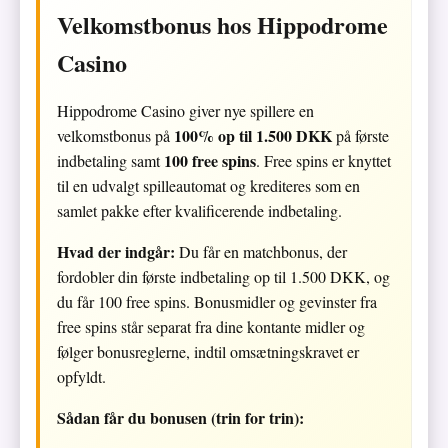
Velkomstbonus hos Hippodrome
Casino
Hippodrome Casino giver nye spillere en
100% op til 1.500 DKK
velkomstbonus på
på første
100 free spins
indbetaling samt
. Free spins er knyttet
til en udvalgt spilleautomat og krediteres som en
samlet pakke efter kvalificerende indbetaling.
Hvad der indgår:
Du får en matchbonus, der
fordobler din første indbetaling op til 1.500 DKK, og
du får 100 free spins. Bonusmidler og gevinster fra
free spins står separat fra dine kontante midler og
følger bonusreglerne, indtil omsætningskravet er
opfyldt.
Sådan får du bonusen (trin for trin):