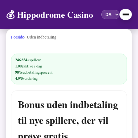
💰 Hippodrome Casino
Forside
Uden indbetaling
246.854+
spillere
1.002
aktive i dag
98%
udbetalingsprocent
4.9/5
vurdering
Bonus uden indbetaling
til nye spillere, der vil
prøve gratis