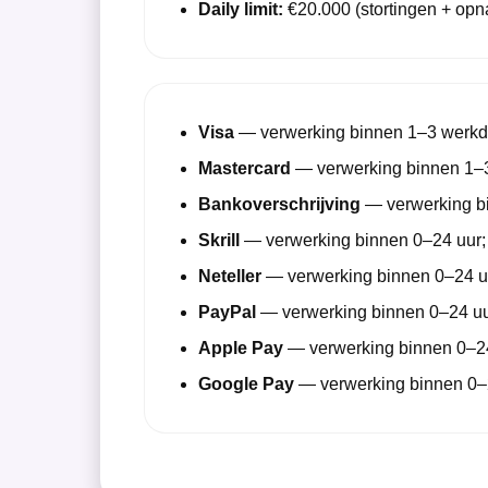
Daily limit:
€20.000 (stortingen + op
Visa
— verwerking binnen 1–3 werkd
Mastercard
— verwerking binnen 1–3
Bankoverschrijving
— verwerking bi
Skrill
— verwerking binnen 0–24 uur;
Neteller
— verwerking binnen 0–24 uu
PayPal
— verwerking binnen 0–24 uu
Apple Pay
— verwerking binnen 0–24
Google Pay
— verwerking binnen 0–2