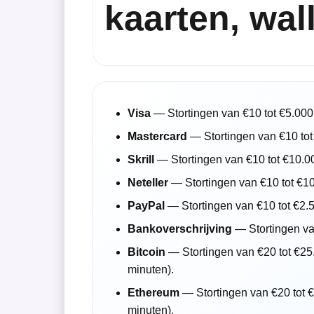
kaarten, wal
Visa
— Stortingen van €10 tot €5.000 
Mastercard
— Stortingen van €10 tot 
Skrill
— Stortingen van €10 tot €10.00
Neteller
— Stortingen van €10 tot €10
PayPal
— Stortingen van €10 tot €2.
Bankoverschrijving
— Stortingen va
Bitcoin
— Stortingen van €20 tot €2
minuten).
Ethereum
— Stortingen van €20 tot 
minuten).