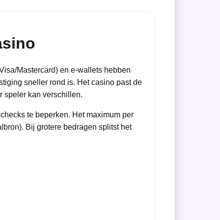
asino
Visa/Mastercard) en e-wallets hebben
ging sneller rond is. Het casino past de
 speler kan verschillen.
 checks te beperken. Het maximum per
ron). Bij grotere bedragen splitst het