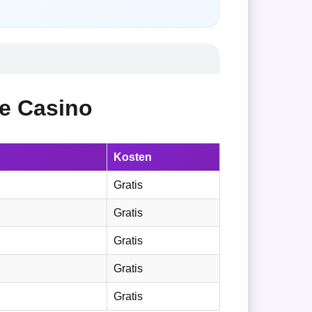
me Casino
Kosten
Gratis
Gratis
Gratis
Gratis
Gratis