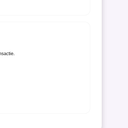
sactie.