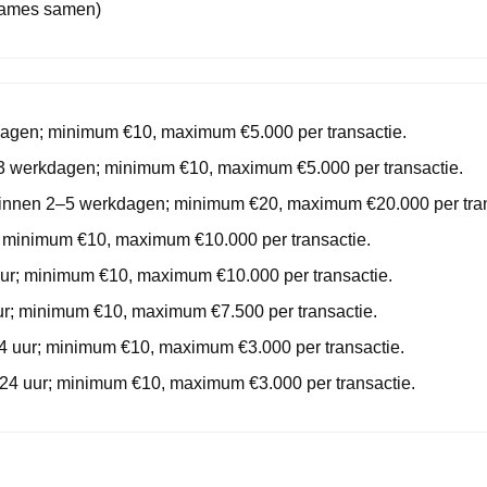
names samen)
agen; minimum €10, maximum €5.000 per transactie.
 werkdagen; minimum €10, maximum €5.000 per transactie.
nnen 2–5 werkdagen; minimum €20, maximum €20.000 per tran
 minimum €10, maximum €10.000 per transactie.
r; minimum €10, maximum €10.000 per transactie.
r; minimum €10, maximum €7.500 per transactie.
 uur; minimum €10, maximum €3.000 per transactie.
4 uur; minimum €10, maximum €3.000 per transactie.