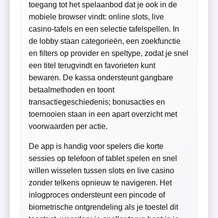
toegang tot het spelaanbod dat je ook in de
mobiele browser vindt: online slots, live
casino-tafels en een selectie tafelspellen. In
de lobby staan categorieën, een zoekfunctie
en filters op provider en speltype, zodat je snel
een titel terugvindt en favorieten kunt
bewaren. De kassa ondersteunt gangbare
betaalmethoden en toont
transactiegeschiedenis; bonusacties en
toernooien staan in een apart overzicht met
voorwaarden per actie.
De app is handig voor spelers die korte
sessies op telefoon of tablet spelen en snel
willen wisselen tussen slots en live casino
zonder telkens opnieuw te navigeren. Het
inlogproces ondersteunt een pincode of
biometrische ontgrendeling als je toestel dit