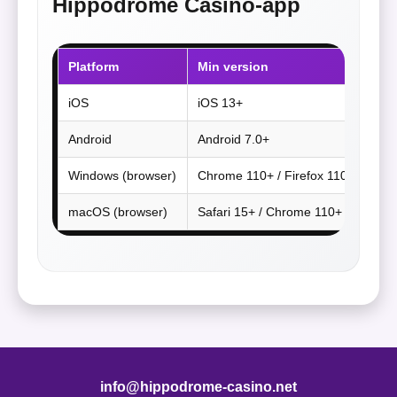
Hippodrome Casino-app
Platform
Min version
iOS
iOS 13+
Android
Android 7.0+
Windows (browser)
Chrome 110+ / Firefox 110+ / Edge
macOS (browser)
Safari 15+ / Chrome 110+
info@hippodrome-casino.net