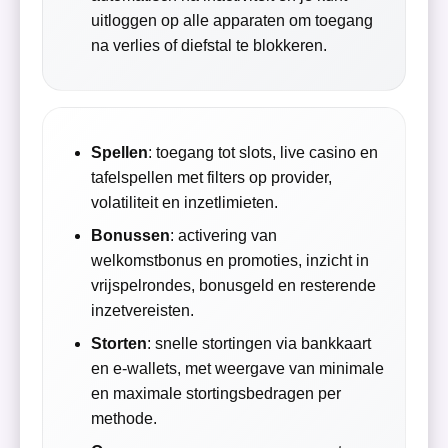
uitloggen op alle apparaten om toegang
na verlies of diefstal te blokkeren.
Spellen
: toegang tot slots, live casino en
tafelspellen met filters op provider,
volatiliteit en inzetlimieten.
Bonussen
: activering van
welkomstbonus en promoties, inzicht in
vrijspelrondes, bonusgeld en resterende
inzetvereisten.
Storten
: snelle stortingen via bankkaart
en e-wallets, met weergave van minimale
en maximale stortingsbedragen per
methode.