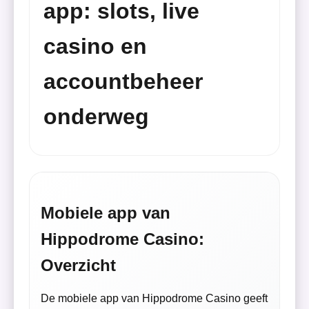
app: slots, live
casino en
accountbeheer
onderweg
Mobiele app van
Hippodrome Casino:
Overzicht
De mobiele app van Hippodrome Casino geeft