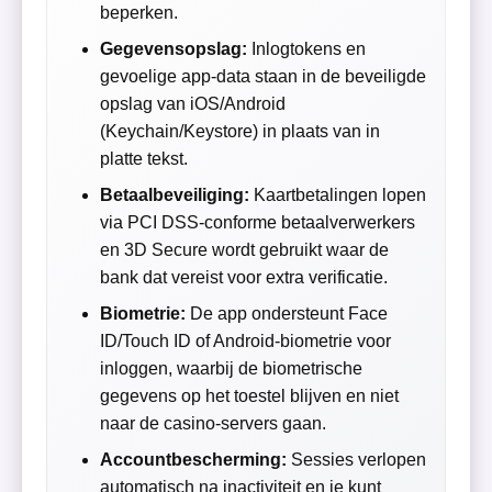
beperken.
Gegevensopslag:
Inlogtokens en
gevoelige app-data staan in de beveiligde
opslag van iOS/Android
(Keychain/Keystore) in plaats van in
platte tekst.
Betaalbeveiliging:
Kaartbetalingen lopen
via PCI DSS-conforme betaalverwerkers
en 3D Secure wordt gebruikt waar de
bank dat vereist voor extra verificatie.
Biometrie:
De app ondersteunt Face
ID/Touch ID of Android-biometrie voor
inloggen, waarbij de biometrische
gegevens op het toestel blijven en niet
naar de casino-servers gaan.
Accountbescherming:
Sessies verlopen
automatisch na inactiviteit en je kunt