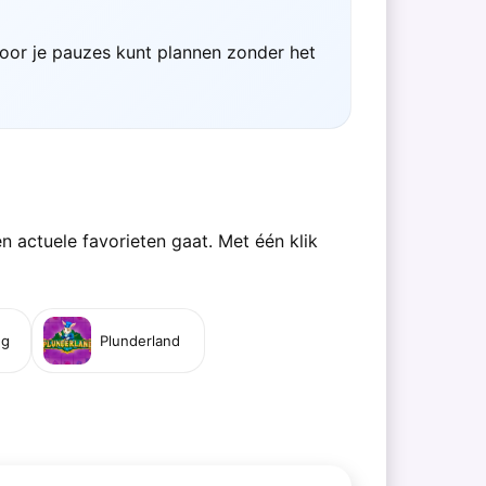
door je pauzes kunt plannen zonder het
 actuele favorieten gaat. Met één klik
ng
Plunderland