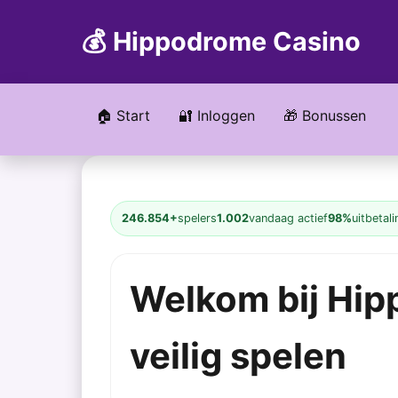
💰 Hippodrome Casino
🏠 Start
🔐 Inloggen
🎁 Bonussen
246.854+
spelers
1.002
vandaag actief
98%
uitbetal
Welkom bij Hip
veilig spelen