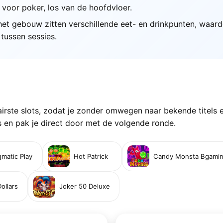
 voor poker, los van de hoofdvloer.
het gebouw zitten verschillende eet- en drinkpunten, waar
 tussen sessies.
rste slots, zodat je zonder omwegen naar bekende titels en
ts en pak je direct door met de volgende ronde.
matic Play
Hot Patrick
Candy Monsta Bgami
ollars
Joker 50 Deluxe