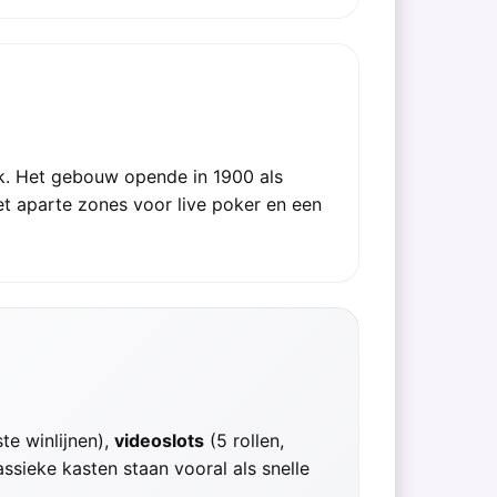
ek. Het gebouw opende in 1900 als
t aparte zones voor live poker en een
te winlijnen),
videoslots
(5 rollen,
assieke kasten staan vooral als snelle