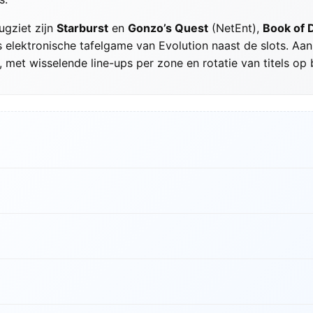
rugziet zijn
Starburst
en
Gonzo’s Quest
(NetEnt),
Book of 
s elektronische tafelgame van Evolution naast de slots. Aa
, met wisselende line-ups per zone en rotatie van titels op 