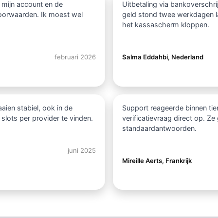
mijn account en de
Uitbetaling via bankoverschr
voorwaarden. Ik moest wel
geld stond twee werkdagen la
het kassascherm kloppen.
februari 2026
Salma Eddahbi, Nederland
aaien stabiel, ook in de
Support reageerde binnen tien
slots per provider te vinden.
verificatievraag direct op. 
standaardantwoorden.
juni 2025
Mireille Aerts, Frankrijk