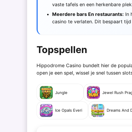
vaste tafels en een herkenbare plek
Meerdere bars En restaurants:
In 
casino te verlaten. Dit bespaart tijd
Topspellen
Hippodrome Casino bundelt hier de populai
open je een spel, wissel je snel tussen slo
Jungle
Jewel Rush Prag
Ice Opals Everi
Dreams And D