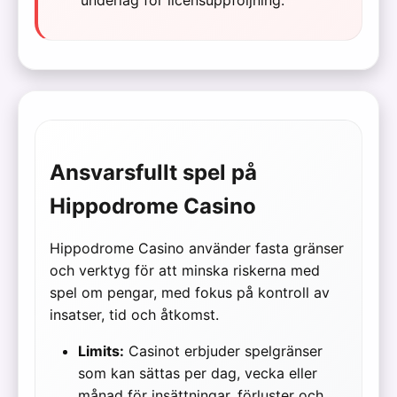
underlag för licensuppföljning.
Ansvarsfullt spel på
Hippodrome Casino
Hippodrome Casino använder fasta gränser
och verktyg för att minska riskerna med
spel om pengar, med fokus på kontroll av
insatser, tid och åtkomst.
Limits:
Casinot erbjuder spelgränser
som kan sättas per dag, vecka eller
månad för insättningar, förluster och