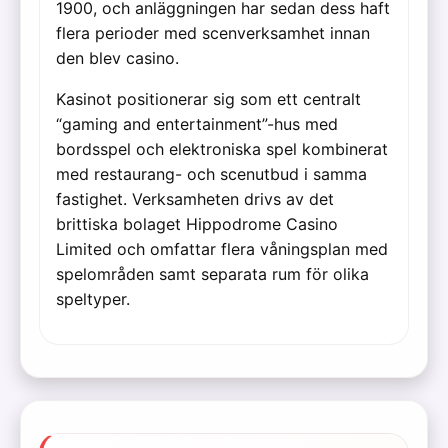
1900, och anläggningen har sedan dess haft
flera perioder med scenverksamhet innan
den blev casino.
Kasinot positionerar sig som ett centralt
“gaming and entertainment”-hus med
bordsspel och elektroniska spel kombinerat
med restaurang- och scenutbud i samma
fastighet. Verksamheten drivs av det
brittiska bolaget Hippodrome Casino
Limited och omfattar flera våningsplan med
spelområden samt separata rum för olika
speltyper.