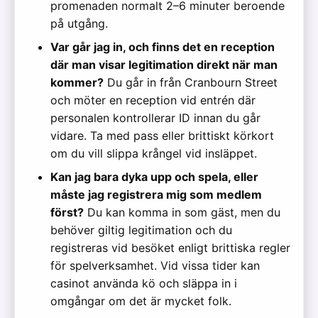
promenaden normalt 2–6 minuter beroende
på utgång.
Var går jag in, och finns det en reception
där man visar legitimation direkt när man
kommer?
Du går in från Cranbourn Street
och möter en reception vid entrén där
personalen kontrollerar ID innan du går
vidare. Ta med pass eller brittiskt körkort
om du vill slippa krångel vid insläppet.
Kan jag bara dyka upp och spela, eller
måste jag registrera mig som medlem
först?
Du kan komma in som gäst, men du
behöver giltig legitimation och du
registreras vid besöket enligt brittiska regler
för spelverksamhet. Vid vissa tider kan
casinot använda kö och släppa in i
omgångar om det är mycket folk.