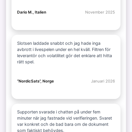
Dario M., Italien
November 2025
Slotsen laddade snabbt och jag hade inga
avbrott i livespelen under en hel kväll. Filtren för
leverantör och volatilitet gör det enklare att hitta
rätt spel.
“NordicSats”, Norge
Januari 2026
Supporten svarade i chatten på under fem
minuter när jag fastnade vid verifieringen. Svaret
var konkret och de bad bara om de dokument
som faktiskt behövdes.