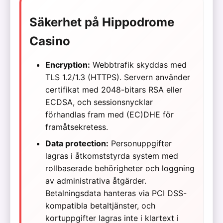
Säkerhet på Hippodrome
Casino
Encryption:
Webbtrafik skyddas med
TLS 1.2/1.3 (HTTPS). Servern använder
certifikat med 2048-bitars RSA eller
ECDSA, och sessionsnycklar
förhandlas fram med (EC)DHE för
framåtsekretess.
Data protection:
Personuppgifter
lagras i åtkomststyrda system med
rollbaserade behörigheter och loggning
av administrativa åtgärder.
Betalningsdata hanteras via PCI DSS-
kompatibla betaltjänster, och
kortuppgifter lagras inte i klartext i