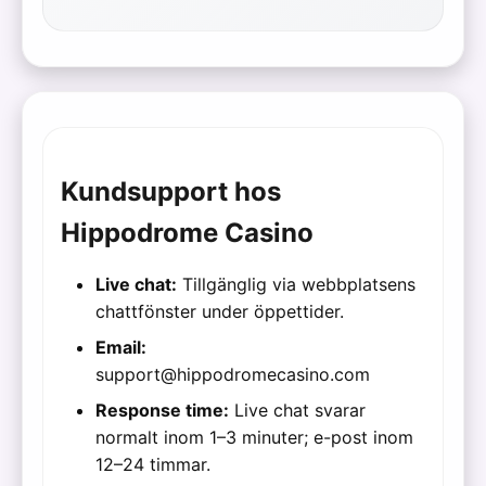
Kundsupport hos
Hippodrome Casino
Live chat:
Tillgänglig via webbplatsens
chattfönster under öppettider.
Email:
support@hippodromecasino.com
Response time:
Live chat svarar
normalt inom 1–3 minuter; e-post inom
12–24 timmar.