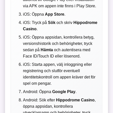
via APK om appen inte finns i Play Store.
iOS: Öppna
App Store
.
iOS: Tryck på
Sök
och skriv
Hippodrome
Casino
.
iOS: Öppna appsidan, kontrollera betyg,
versionshistorik och behörigheter, tryck
sedan på
Hämta
och autentisera med
Face ID/Touch ID eller lösenord.
iOS: Starta appen, välj inloggning eller
registrering och slutför eventuell
identitetskontroll om appen kräver det för
spel om pengar.
Android: Öppna
Google Play
.
Android: Sök efter
Hippodrome Casino
,
öppna appsidan, kontrollera
utvecklarnamn och behörigheter, tryck