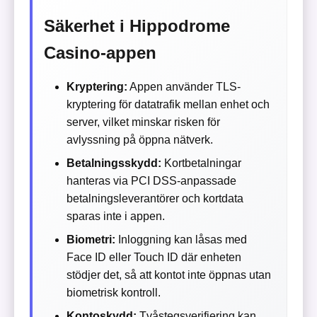
Säkerhet i Hippodrome
Casino-appen
Kryptering:
Appen använder TLS-
kryptering för datatrafik mellan enhet och
server, vilket minskar risken för
avlyssning på öppna nätverk.
Betalningsskydd:
Kortbetalningar
hanteras via PCI DSS-anpassade
betalningsleverantörer och kortdata
sparas inte i appen.
Biometri:
Inloggning kan låsas med
Face ID eller Touch ID där enheten
stödjer det, så att kontot inte öppnas utan
biometrisk kontroll.
Kontoskydd:
Tvåstegsverifiering kan