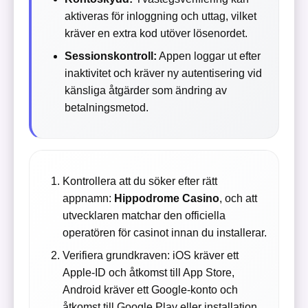
aktiveras för inloggning och uttag, vilket
kräver en extra kod utöver lösenordet.
Sessionskontroll:
Appen loggar ut efter
inaktivitet och kräver ny autentisering vid
känsliga åtgärder som ändring av
betalningsmetod.
Kontrollera att du söker efter rätt
appnamn:
Hippodrome Casino
, och att
utvecklaren matchar den officiella
operatören för casinot innan du installerar.
Verifiera grundkraven: iOS kräver ett
Apple-ID och åtkomst till App Store,
Android kräver ett Google-konto och
åtkomst till Google Play eller installation