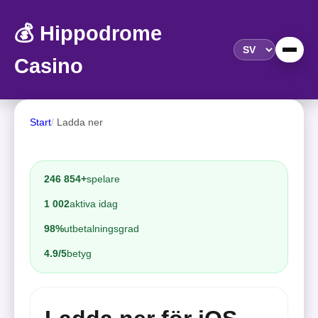
💰 Hippodrome
Casino
Start
Ladda ner
246 854+
spelare
1 002
aktiva idag
98%
utbetalningsgrad
4.9/5
betyg