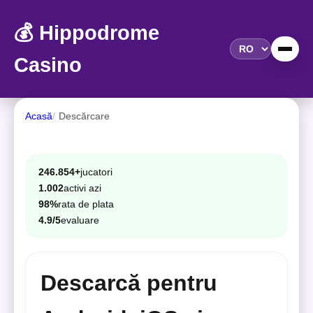
💰 Hippodrome
Casino
Acasă
Descărcare
246.854+
jucatori
1.002
activi azi
98%
rata de plata
4.9/5
evaluare
Descarcă pentru