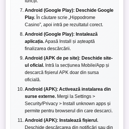
funcții.
Android (Google Play): Deschide Google
Play.
În căutare scrie „Hippodrome
Casino”, apoi intră pe rezultatul corect.
Android (Google Play): Instalează
aplicația.
Apasă Install și așteaptă
finalizarea descărcării.
Android (APK de pe site): Deschide site-
ul oficial.
Intră la secțiunea Mobile/App și
descarcă fișierul APK doar din sursa
oficială.
Android (APK): Activează instalarea din
surse externe.
Mergi la Settings >
Security/Privacy > Install unknown apps și
permite pentru browserul din care descarci.
Android (APK): Instalează fișierul.
Deschide descărcarea din notificări sau din