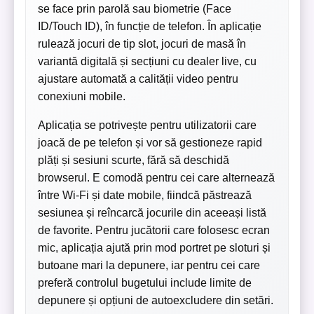
se face prin parolă sau biometrie (Face
ID/Touch ID), în funcție de telefon. În aplicație
rulează jocuri de tip slot, jocuri de masă în
variantă digitală și secțiuni cu dealer live, cu
ajustare automată a calității video pentru
conexiuni mobile.
Aplicația se potrivește pentru utilizatorii care
joacă de pe telefon și vor să gestioneze rapid
plăți și sesiuni scurte, fără să deschidă
browserul. E comodă pentru cei care alternează
între Wi‑Fi și date mobile, fiindcă păstrează
sesiunea și reîncarcă jocurile din aceeași listă
de favorite. Pentru jucătorii care folosesc ecran
mic, aplicația ajută prin mod portret pe sloturi și
butoane mari la depunere, iar pentru cei care
preferă controlul bugetului include limite de
depunere și opțiuni de autoexcludere din setări.