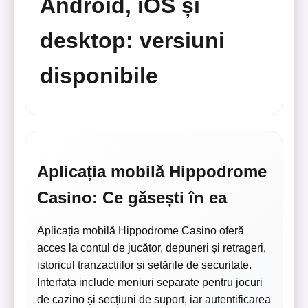
Android, iOS și
desktop: versiuni
disponibile
Aplicația mobilă Hippodrome
Casino: Ce găsești în ea
Aplicația mobilă Hippodrome Casino oferă
acces la contul de jucător, depuneri și retrageri,
istoricul tranzacțiilor și setările de securitate.
Interfața include meniuri separate pentru jocuri
de cazino și secțiuni de suport, iar autentificarea