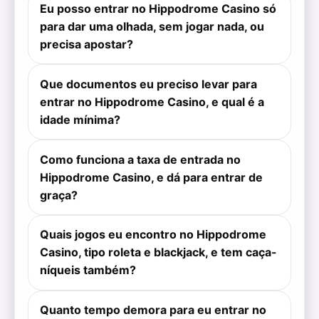
Eu posso entrar no Hippodrome Casino só
para dar uma olhada, sem jogar nada, ou
precisa apostar?
Que documentos eu preciso levar para
entrar no Hippodrome Casino, e qual é a
idade mínima?
Como funciona a taxa de entrada no
Hippodrome Casino, e dá para entrar de
graça?
Quais jogos eu encontro no Hippodrome
Casino, tipo roleta e blackjack, e tem caça-
níqueis também?
Quanto tempo demora para eu entrar no