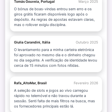
Tomás Gouveia, Portugal
Março 2025
O bónus de boas-vindas entrou sem erro e os
giros grátis ficaram disponíveis logo após o
depósito. As regras de apostas estavam claras,
mas o rollover exigiu disciplina.
Giulia Carandini, Itália
Outubro 2025
O levantamento para a minha carteira eletrónica
foi aprovado no mesmo dia e o dinheiro chegou
no dia seguinte. A verificação de identidade levou
cerca de 15 minutos com fotos nítidas.
Rafa_AltoMar, Brasil
Fevereiro 2026
A seleção de slots e jogos ao vivo carregou
rápido no telemóvel e não travou durante a
sessão. Senti falta de mais filtros na busca, mas
os fornecedores principais estão lá.