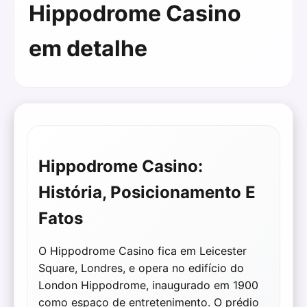
Hippodrome Casino
em detalhe
Hippodrome Casino:
História, Posicionamento E
Fatos
O Hippodrome Casino fica em Leicester
Square, Londres, e opera no edifício do
London Hippodrome, inaugurado em 1900
como espaço de entretenimento. O prédio