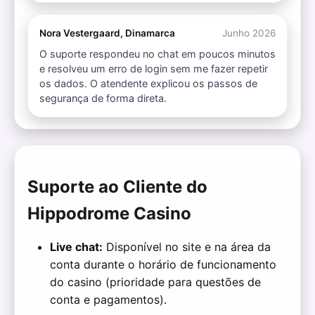
Nora Vestergaard, Dinamarca
Junho 2026
O suporte respondeu no chat em poucos minutos
e resolveu um erro de login sem me fazer repetir
os dados. O atendente explicou os passos de
segurança de forma direta.
Suporte ao Cliente do
Hippodrome Casino
Live chat:
Disponível no site e na área da
conta durante o horário de funcionamento
do casino (prioridade para questões de
conta e pagamentos).