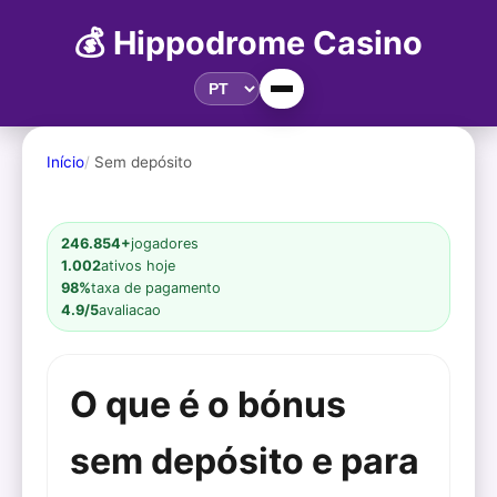
💰 Hippodrome Casino
Início
Sem depósito
246.854+
jogadores
1.002
ativos hoje
98%
taxa de pagamento
4.9/5
avaliacao
O que é o bónus
sem depósito e para