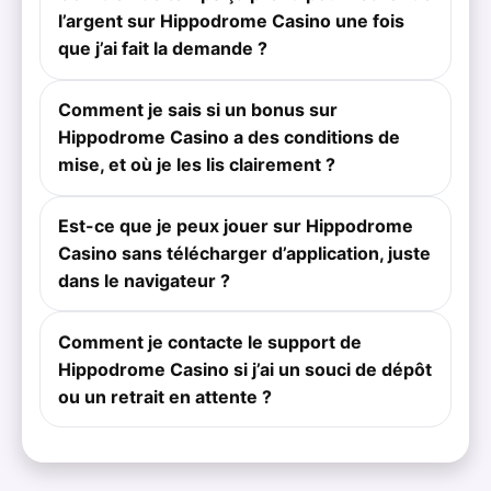
l’argent sur Hippodrome Casino une fois
que j’ai fait la demande ?
Comment je sais si un bonus sur
Hippodrome Casino a des conditions de
mise, et où je les lis clairement ?
Est-ce que je peux jouer sur Hippodrome
Casino sans télécharger d’application, juste
dans le navigateur ?
Comment je contacte le support de
Hippodrome Casino si j’ai un souci de dépôt
ou un retrait en attente ?