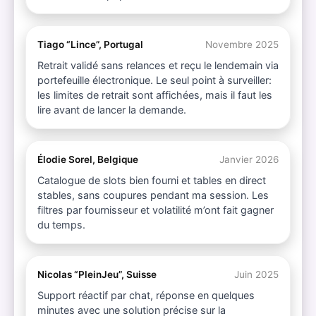
Tiago “Lince”, Portugal
Novembre 2025
Retrait validé sans relances et reçu le lendemain via
portefeuille électronique. Le seul point à surveiller:
les limites de retrait sont affichées, mais il faut les
lire avant de lancer la demande.
Élodie Sorel, Belgique
Janvier 2026
Catalogue de slots bien fourni et tables en direct
stables, sans coupures pendant ma session. Les
filtres par fournisseur et volatilité m’ont fait gagner
du temps.
Nicolas “PleinJeu”, Suisse
Juin 2025
Support réactif par chat, réponse en quelques
minutes avec une solution précise sur la