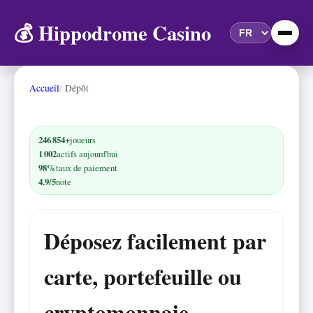
💰 Hippodrome Casino
Accueil
Dépôt
246 854+
joueurs
1 002
actifs aujourd'hui
98%
taux de paiement
4.9/5
note
Déposez facilement par
carte, portefeuille ou
cryptomonnaie