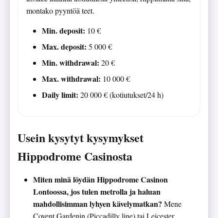
montako pyyntöä teet.
Min. deposit:
10 €
Max. deposit:
5 000 €
Min. withdrawal:
20 €
Max. withdrawal:
10 000 €
Daily limit:
20 000 € (kotiutukset/24 h)
Usein kysytyt kysymykset
Hippodrome Casinosta
Miten minä löydän Hippodrome Casinon
Lontoossa, jos tulen metrolla ja haluan
mahdollisimman lyhyen kävelymatkan?
Mene
Covent Gardenin (Piccadilly line) tai Leicester