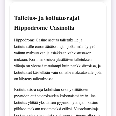
Talletus- ja kotiutusrajat
Hippodrome Casinolla
Hippodrome Casino asettaa talletuksille ja
kotiutuksille euromääräiset rajat, jotka määräytyvät
valitun maksutavan ja asiakkaan vahvistustason
mukaan. Korttimaksuissa yksittäisen talletuksen
yläraja on yleensä matalampi kuin pankkisiirroissa, ja
kotiutukset käsitellään vain samalle maksutavalle, jota
on käytetty talletuksessa.
Kotiutuksissa raja kohdistuu sekä yksittäiseen
pyyntöön että vuorokauden kokonaismäärään. Jos
kotiutus ylittää yksittäisen pyynnön ylärajan, kasino
pilkkoo maksun useammaksi eräksi. Vuorokausiraja
koskee kaikkia kotiutuksia yhteensä, riippumatta siitä,