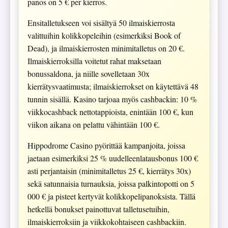
panos on 5 € per kierros.
Ensitalletukseen voi sisältyä 50 ilmaiskierrosta
valittuihin kolikkopeleihin (esimerkiksi Book of
Dead), ja ilmaiskierrosten minimitalletus on 20 €.
Ilmaiskierroksilla voitetut rahat maksetaan
bonussaldona, ja niille sovelletaan 30x
kierrätysvaatimusta; ilmaiskierrokset on käytettävä 48
tunnin sisällä. Kasino tarjoaa myös cashbackin: 10 %
viikkocashback nettotappioista, enintään 100 €, kun
viikon aikana on pelattu vähintään 100 €.
Hippodrome Casino pyörittää kampanjoita, joissa
jaetaan esimerkiksi 25 % uudelleenlatausbonus 100 €
asti perjantaisin (minimitalletus 25 €, kierrätys 30x)
sekä satunnaisia turnauksia, joissa palkintopotti on 5
000 € ja pisteet kertyvät kolikkopelipanoksista. Tällä
hetkellä bonukset painottuvat talletusetuihin,
ilmaiskierroksiin ja viikkokohtaiseen cashbackiin.