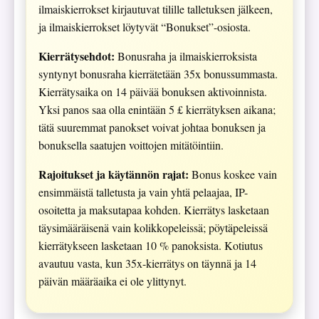
ilmaiskierrokset kirjautuvat tilille talletuksen jälkeen,
ja ilmaiskierrokset löytyvät “Bonukset”-osiosta.
Kierrätysehdot:
Bonusraha ja ilmaiskierroksista
syntynyt bonusraha kierrätetään 35x bonussummasta.
Kierrätysaika on 14 päivää bonuksen aktivoinnista.
Yksi panos saa olla enintään 5 £ kierrätyksen aikana;
tätä suuremmat panokset voivat johtaa bonuksen ja
bonuksella saatujen voittojen mitätöintiin.
Rajoitukset ja käytännön rajat:
Bonus koskee vain
ensimmäistä talletusta ja vain yhtä pelaajaa, IP-
osoitetta ja maksutapaa kohden. Kierrätys lasketaan
täysimääräisenä vain kolikkopeleissä; pöytäpeleissä
kierrätykseen lasketaan 10 % panoksista. Kotiutus
avautuu vasta, kun 35x-kierrätys on täynnä ja 14
päivän määräaika ei ole ylittynyt.