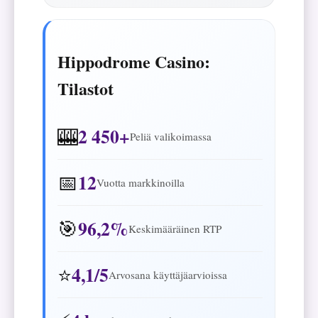
Hippodrome Casino:
Tilastot
🎰
2 450+
Peliä valikoimassa
📅
12
Vuotta markkinoilla
🎯
96,2%
Keskimääräinen RTP
⭐
4,1/5
Arvosana käyttäjäarvioissa