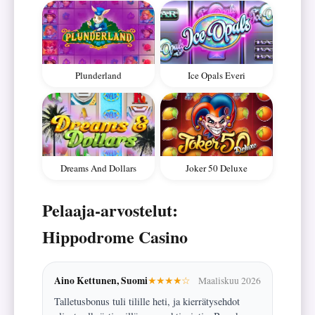
Plunderland
Ice Opals Everi
Dreams And Dollars
Joker 50 Deluxe
Pelaaja-arvostelut:
Hippodrome Casino
Aino Kettunen, Suomi
★★★★☆
Maaliskuu 2026
Talletusbonus tuli tilille heti, ja kierrätysehdot