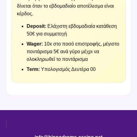
δίνεται όταν το εβδομαδιαίο αποτέλεσμα είναι
κέρδος.
Deposit:
Ελάχιστη εβδομαδιαία κατάθεση
50€ για συμμετοχή
Wager:
10x στο ποσό επιστροφής, μέγιστο
ποντάρισμα 5€ ανά γύρο μέχρι να
ολοκληρωθεί το ποντάρισμα
Term:
Υπολογισμός Δευτέρα 00