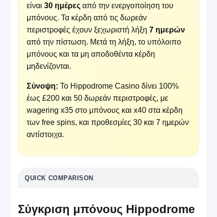
είναι
30 ημέρες
από την ενεργοποίηση του
μπόνους. Τα κέρδη από τις δωρεάν
περιστροφές έχουν ξεχωριστή λήξη
7 ημερών
από την πίστωση. Μετά τη λήξη, το υπόλοιπο
μπόνους και τα μη αποδοθέντα κέρδη
μηδενίζονται.
Σύνοψη:
Το Hippodrome Casino δίνει 100%
έως £200 και 50 δωρεάν περιστροφές, με
wagering x35 στο μπόνους και x40 στα κέρδη
των free spins, και προθεσμίες 30 και 7 ημερών
αντίστοιχα.
QUICK COMPARISON
Σύγκριση μπόνους Hippodrome