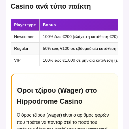
Casino ανά τύπο παίκτη
Player type
Bonus
Newcomer
100% έως €200 (ελάχιστη κατάθεση €20)
Regular
50% έως €100 σε εβδομαδιαία κατάθεση (ελάχι
VIP
100% έως €1.000 σε μηνιαία κατάθεση (ελάχισ
Όροι τζίρου (Wager) στο
Hippodrome Casino
Ο όρος τζίρου (wager) είναι ο αριθμός φορών
που πρέπει να πονταριστεί το ποσό του