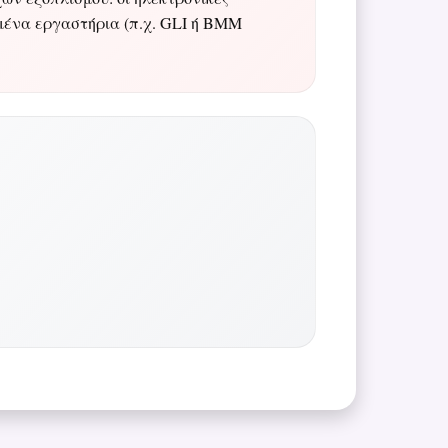
μένα εργαστήρια (π.χ. GLI ή BMM