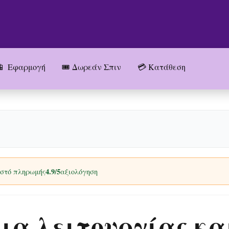
📱 Εφαρμογή
🎟️ Δωρεάν Σπιν
💳 Κατάθεση
4.9/5
στό πληρωμής
αξιολόγηση
εια λειτουργίας κα