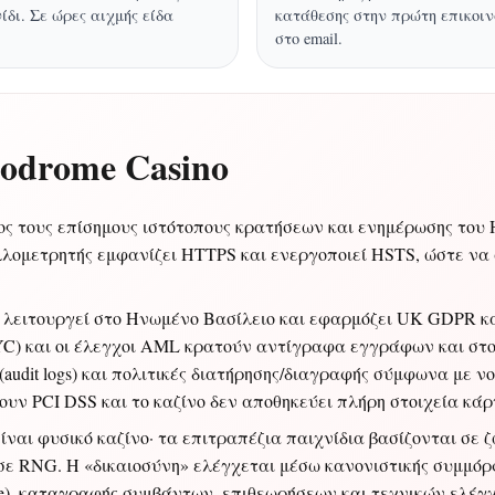
ίδι. Σε ώρες αιχμής είδα
κατάθεσης στην πρώτη επικοιν
στο email.
odrome Casino
ος τους επίσημους ιστότοπους κρατήσεων και ενημέρωσης του H
φυλλομετρητής εμφανίζει HTTPS και ενεργοποιεί HSTS, ώστε να
 λειτουργεί στο Ηνωμένο Βασίλειο και εφαρμόζει UK GDPR και 
C) και οι έλεγχοι AML κρατούν αντίγραφα εγγράφων και στ
audit logs) και πολιτικές διατήρησης/διαγραφής σύμφωνα με ν
υν PCI DSS και το καζίνο δεν αποθηκεύει πλήρη στοιχεία κά
είναι φυσικό καζίνο· τα επιτραπέζια παιχνίδια βασίζονται σε
 σε RNG. Η «δικαιοσύνη» ελέγχεται μέσω κανονιστικής συμμόρ
actice), καταγραφής συμβάντων, επιθεωρήσεων και τεχνικών ελέγ