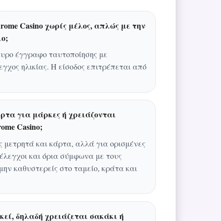
ome Casino χωρίς μέλος, απλώς με την
ο;
γκυρο έγγραφο ταυτοποίησης με
γχος ηλικίας. Η είσοδος επιτρέπεται από
ρτα για μάρκες ή χρειάζονται
ome Casino;
ς μετρητά και κάρτα, αλλά για ορισμένες
λεγχοι και όρια σύμφωνα με τους
 μην καθυστερείς στο ταμείο, κράτα και
εκεί, δηλαδή χρειάζεται σακάκι ή