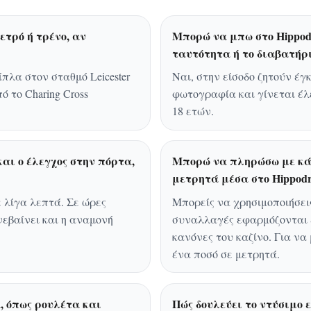
ετρό ή τρένο, αν
Μπορώ να μπω στο Hippodr
ταυτότητα ή το διαβατήρι
δίπλα στον σταθμό Leicester
Ναι, στην είσοδο ζητούν έ
πό το Charing Cross
φωτογραφία και γίνεται έλε
18 ετών.
και ο έλεγχος στην πόρτα,
Μπορώ να πληρώσω με κά
μετρητά μέσα στο Hippodr
ε λίγα λεπτά. Σε ώρες
Μπορείς να χρησιμοποιήσει
νεβαίνει και η αναμονή
συναλλαγές εφαρμόζονται έ
κανόνες του καζίνο. Για να
ένα ποσό σε μετρητά.
, όπως ρουλέτα και
Πώς δουλεύει το ντύσιμο 