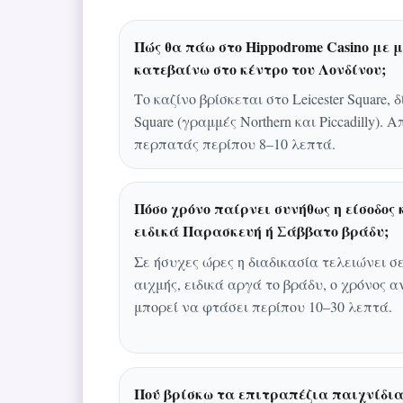
Πώς θα πάω στο Hippodrome Casino με μ
κατεβαίνω στο κέντρο του Λονδίνου;
Το καζίνο βρίσκεται στο Leicester Square, 
Square (γραμμές Northern και Piccadilly). Α
περπατάς περίπου 8–10 λεπτά.
Πόσο χρόνο παίρνει συνήθως η είσοδος 
ειδικά Παρασκευή ή Σάββατο βράδυ;
Σε ήσυχες ώρες η διαδικασία τελειώνει σ
αιχμής, ειδικά αργά το βράδυ, ο χρόνος α
μπορεί να φτάσει περίπου 10–30 λεπτά.
Πού βρίσκω τα επιτραπέζια παιχνίδια