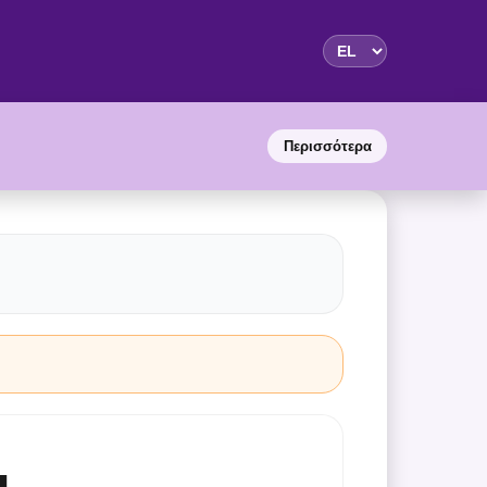
Περισσότερα
ι