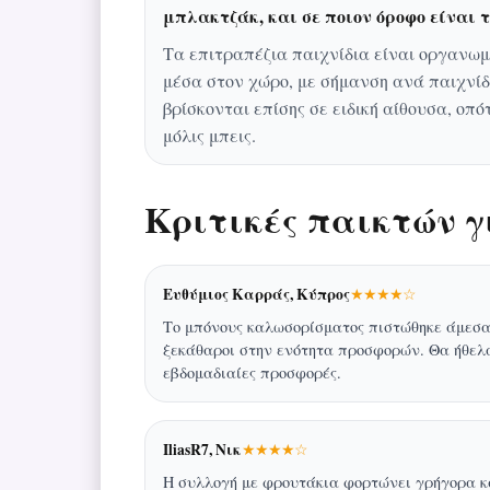
μπλακτζάκ, και σε ποιον όροφο είναι 
Τα επιτραπέζια παιχνίδια είναι οργανωμ
μέσα στον χώρο, με σήμανση ανά παιχνίδι
βρίσκονται επίσης σε ειδική αίθουσα, οπό
μόλις μπεις.
Κριτικές παικτών γι
Ευθύμιος Καρράς, Κύπρος
★★★★☆
Το μπόνους καλωσορίσματος πιστώθηκε άμεσα 
ξεκάθαροι στην ενότητα προσφορών. Θα ήθελα
εβδομαδιαίες προσφορές.
IliasR7, Νικ
★★★★☆
Η συλλογή με φρουτάκια φορτώνει γρήγορα κα