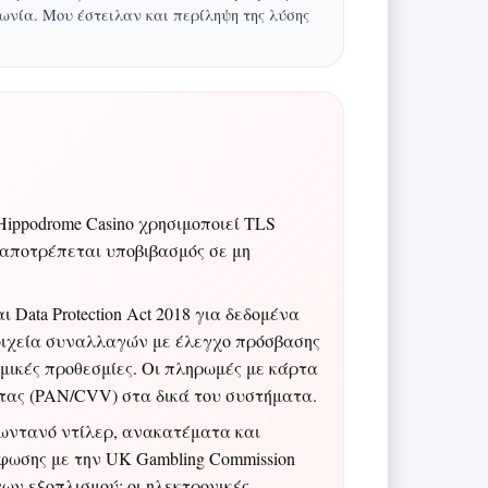
ωνία. Μου έστειλαν και περίληψη της λύσης
ippodrome Casino χρησιμοποιεί TLS
 αποτρέπεται υποβιβασμός σε μη
Data Protection Act 2018 για δεδομένα
οιχεία συναλλαγών με έλεγχο πρόσβασης
ομικές προθεσμίες. Οι πληρωμές με κάρτα
ρτας (PAN/CVV) στα δικά του συστήματα.
 ζωντανό ντίλερ, ανακατέματα και
φωσης με την UK Gambling Commission
χων εξοπλισμού: οι ηλεκτρονικές