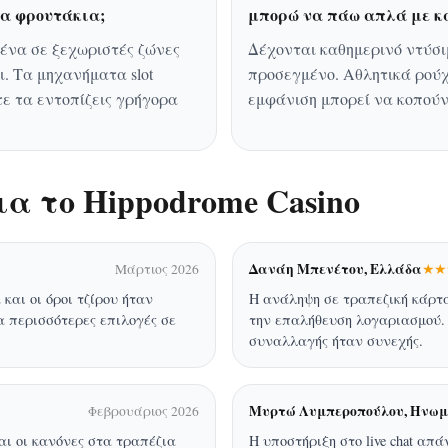
τα φρουτάκια;
μπορώ να πάω απλά με κ
ένα σε ξεχωριστές ζώνες
Δέχονται καθημερινό ντύσιμ
. Τα μηχανήματα slot
προσεγμένο. Αθλητικά ρούχ
τε τα εντοπίζεις γρήγορα
εμφάνιση μπορεί να κοπούν 
α το Hippodrome Casino
Δανάη Μπενέτου, Ελλάδα
Μάρτιος 2026
★★
και οι όροι τζίρου ήταν
Η ανάληψη σε τραπεζική κάρτ
 περισσότερες επιλογές σε
την επαλήθευση λογαριασμού.
συναλλαγής ήταν συνεχής.
Μυρτώ Λυμπεροπούλου, Ηνωμ
Φεβρουάριος 2026
ι οι κανόνες στα τραπέζια
Η υποστήριξη στο live chat απ