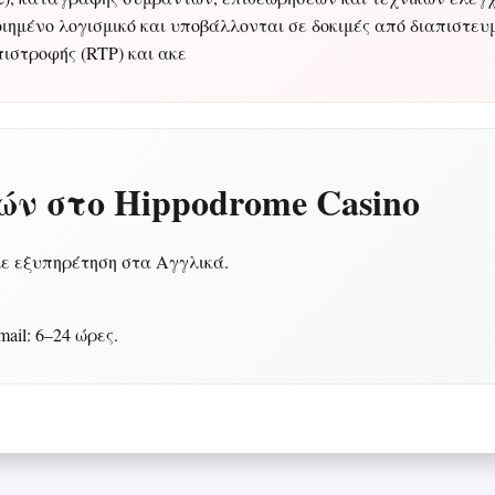
ιημένο λογισμικό και υποβάλλονται σε δοκιμές από διαπιστευ
πιστροφής (RTP) και ακε
ν στο Hippodrome Casino
με εξυπηρέτηση στα Αγγλικά.
mail: 6–24 ώρες.