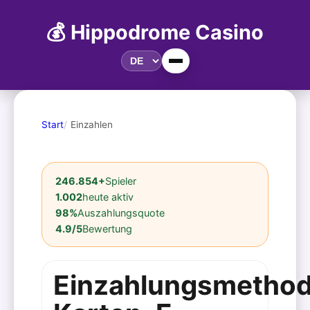
💰 Hippodrome Casino
Start
Einzahlen
246.854+
Spieler
1.002
heute aktiv
98%
Auszahlungsquote
4.9/5
Bewertung
Einzahlungsmethod