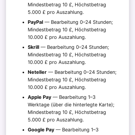
Mindestbetrag 10 £, Höchstbetrag
5.000 £ pro Auszahlung.
PayPal
— Bearbeitung 0–24 Stunden;
Mindestbetrag 10 £, Höchstbetrag
10.000 £ pro Auszahlung.
Skrill
— Bearbeitung 0–24 Stunden;
Mindestbetrag 10 £, Höchstbetrag
10.000 £ pro Auszahlung.
Neteller
— Bearbeitung 0–24 Stunden;
Mindestbetrag 10 £, Höchstbetrag
10.000 £ pro Auszahlung.
Apple Pay
— Bearbeitung 1–3
Werktage (über die hinterlegte Karte);
Mindestbetrag 10 £, Höchstbetrag
5.000 £ pro Auszahlung.
Google Pay
— Bearbeitung 1–3