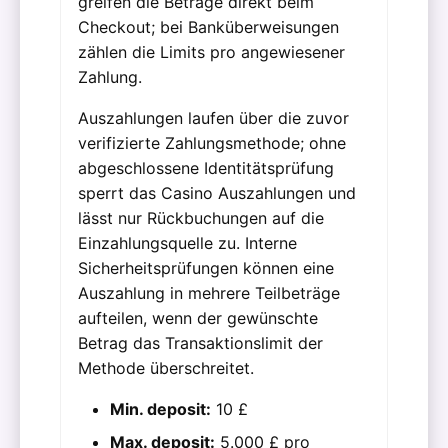
greifen die Beträge direkt beim
Checkout; bei Banküberweisungen
zählen die Limits pro angewiesener
Zahlung.
Auszahlungen laufen über die zuvor
verifizierte Zahlungsmethode; ohne
abgeschlossene Identitätsprüfung
sperrt das Casino Auszahlungen und
lässt nur Rückbuchungen auf die
Einzahlungsquelle zu. Interne
Sicherheitsprüfungen können eine
Auszahlung in mehrere Teilbeträge
aufteilen, wenn der gewünschte
Betrag das Transaktionslimit der
Methode überschreitet.
Min. deposit:
10 £
Max. deposit:
5.000 £ pro