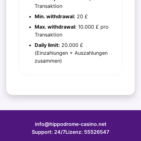
Transaktion
Min. withdrawal:
20 £
Max. withdrawal:
10.000 £ pro
Transaktion
Daily limit:
20.000 £
(Einzahlungen + Auszahlungen
zusammen)
info@hippodrome-casino.net
Support: 24/7
Lizenz: 55526547