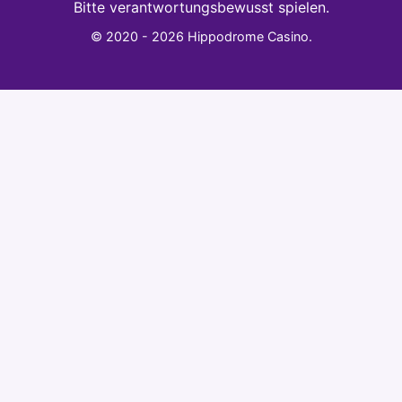
Bitte verantwortungsbewusst spielen.
© 2020 -
2026
Hippodrome Casino.