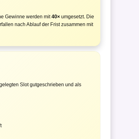
ene Gewinne werden mit
40×
umgesetzt. Die
erfallen nach Ablauf der Frist zusammen mit
gelegten Slot gutgeschrieben und als
t