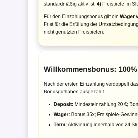
standardmäßig aktiv ist.
4)
Freispiele im Slo
Für den Einzahlungsbonus gilt ein
Wager 
Frist für die Erfüllung der Umsatzbedingun
nicht genutzten Freispielen.
Willkommensbonus: 100% bi
Nach der ersten Einzahlung verdoppelt das
Bonusguthaben ausgezahlt.
Deposit:
Mindesteinzahlung 20 €; Bonu
Wager:
Bonus 35x; Freispiele-Gewinne
Term:
Aktivierung innerhalb von 24 St