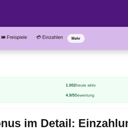
🎟️ Freispiele
💳 Einzahlen
Mehr
1.002
heute aktiv
4.9/5
Bewertung
s im Detail: Einzahlun