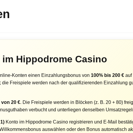
en
 im Hippodrome Casino
Online-Konten einen Einzahlungsbonus von
100% bis 200 €
auf 
; die Freispiele werden nach der qualifizierenden Einzahlung g
 von 20 €
. Die Freispiele werden in Blöcken (z. B. 20 + 80) fre
 Bonusguthaben verbucht und unterliegen denselben Umsatzrege
:
1)
Konto im Hippodrome Casino registrieren und E‑Mail bestät
illkommensbonus auswählen oder den Bonus automatisch aktivi