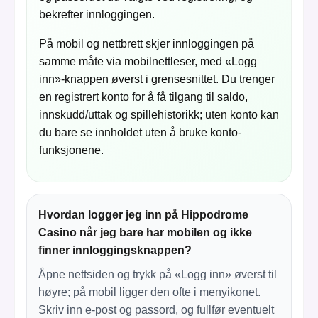
bekrefter innloggingen.
På mobil og nettbrett skjer innloggingen på
samme måte via mobilnettleser, med «Logg
inn»-knappen øverst i grensesnittet. Du trenger
en registrert konto for å få tilgang til saldo,
innskudd/uttak og spillehistorikk; uten konto kan
du bare se innholdet uten å bruke konto-
funksjonene.
Hvordan logger jeg inn på Hippodrome
Casino når jeg bare har mobilen og ikke
finner innloggingsknappen?
Åpne nettsiden og trykk på «Logg inn» øverst til
høyre; på mobil ligger den ofte i menyikonet.
Skriv inn e-post og passord, og fullfør eventuelt