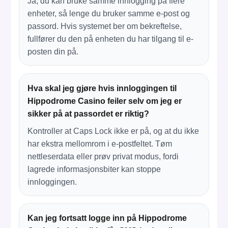
Ja, du kan bruke samme innlogging på flere
enheter, så lenge du bruker samme e-post og
passord. Hvis systemet ber om bekreftelse,
fullfører du den på enheten du har tilgang til e-
posten din på.
Hva skal jeg gjøre hvis innloggingen til
Hippodrome Casino feiler selv om jeg er
sikker på at passordet er riktig?
Kontroller at Caps Lock ikke er på, og at du ikke
har ekstra mellomrom i e-postfeltet. Tøm
nettleserdata eller prøv privat modus, fordi
lagrede informasjonsbiter kan stoppe
innloggingen.
Kan jeg fortsatt logge inn på Hippodrome