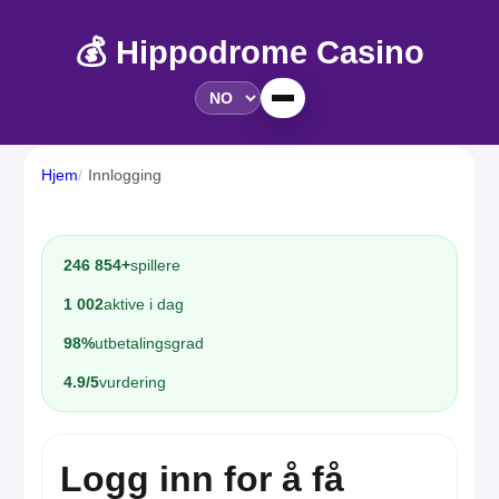
💰 Hippodrome Casino
Hjem
Innlogging
246 854+
spillere
1 002
aktive i dag
98%
utbetalingsgrad
4.9/5
vurdering
Logg inn for å få