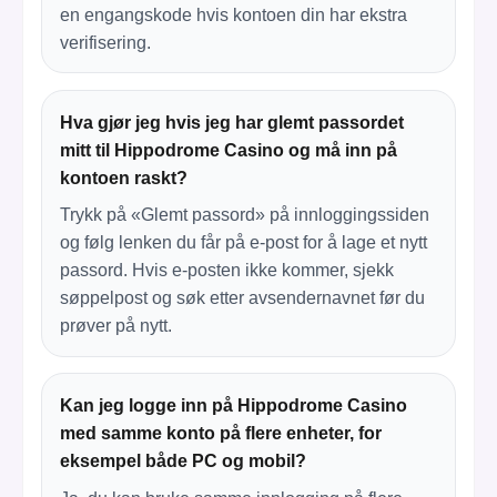
en engangskode hvis kontoen din har ekstra
verifisering.
Hva gjør jeg hvis jeg har glemt passordet
mitt til Hippodrome Casino og må inn på
kontoen raskt?
Trykk på «Glemt passord» på innloggingssiden
og følg lenken du får på e-post for å lage et nytt
passord. Hvis e-posten ikke kommer, sjekk
søppelpost og søk etter avsendernavnet før du
prøver på nytt.
Kan jeg logge inn på Hippodrome Casino
med samme konto på flere enheter, for
eksempel både PC og mobil?