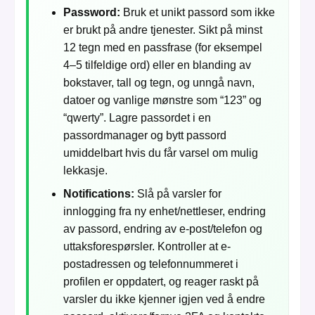
Password:
Bruk et unikt passord som ikke
er brukt på andre tjenester. Sikt på minst
12 tegn med en passfrase (for eksempel
4–5 tilfeldige ord) eller en blanding av
bokstaver, tall og tegn, og unngå navn,
datoer og vanlige mønstre som “123” og
“qwerty”. Lagre passordet i en
passordmanager og bytt passord
umiddelbart hvis du får varsel om mulig
lekkasje.
Notifications:
Slå på varsler for
innlogging fra ny enhet/nettleser, endring
av passord, endring av e-post/telefon og
uttaksforespørsler. Kontroller at e-
postadressen og telefonnummeret i
profilen er oppdatert, og reager raskt på
varsler du ikke kjenner igjen ved å endre