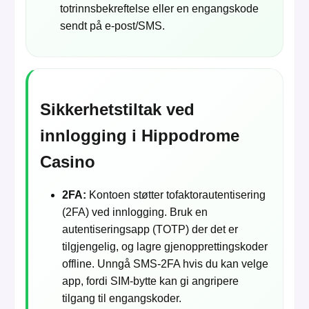
totrinnsbekreftelse eller en engangskode
sendt på e-post/SMS.
Sikkerhetstiltak ved
innlogging i Hippodrome
Casino
2FA:
Kontoen støtter tofaktorautentisering
(2FA) ved innlogging. Bruk en
autentiseringsapp (TOTP) der det er
tilgjengelig, og lagre gjenopprettingskoder
offline. Unngå SMS-2FA hvis du kan velge
app, fordi SIM-bytte kan gi angripere
tilgang til engangskoder.